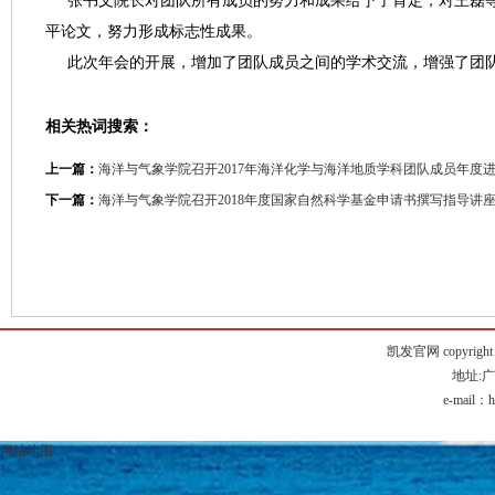
张书文院长对团队所有成员的努力和成果给予了肯定，对王磊等
平论文，努力形成标志性成果。
此次年会的开展，增加了团队成员之间的学术交流，增强了团队
相关热词搜索：
上一篇：
海洋与气象学院召开2017年海洋化学与海洋地质学科团队成员年度
下一篇：
海洋与气象学院召开2018年度国家自然科学基金申请书撰写指导讲
凯发官网 copyright © g
地址:广
e-mail：
h
网站地图