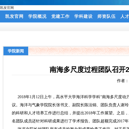
凯发官网
凯发官网
学院概况
党建工作
学科建设
师资队伍
人
学院新闻
南海多尺度过程团队召开2
作者：
2018年1月12日上午，高水平大学海洋科学学科“南海多尺度动
议。海洋与气象学院院长张书文、副院长陈法锦、团队负责人谢玲玲
的科研和人才培养工作进行总结，并提出2018年工作展望。之后
名团队成员还针对科研成果进行了学术报告。团队超额完成2017年