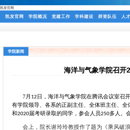
凯发官网
凯发官网
学院概况
党建工作
学科建设
师资队伍
人
学院新闻
海洋与气象学院召开2
7
月
日，海洋与气象学院在腾讯会议室召
12
有学院领导、各系的正副主任、全体班主任、全
和
届考研录取的同学，参会人员
多人。
2020
250
会上，院长谢玲玲教授作了题为《乘风破