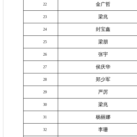
金广哲
22
梁兆
23
封宝鑫
24
梁朋
25
张宇
26
侯庆华
27
郑少军
28
严厉
29
梁兆
30
杨丽娜
31
李珊
32