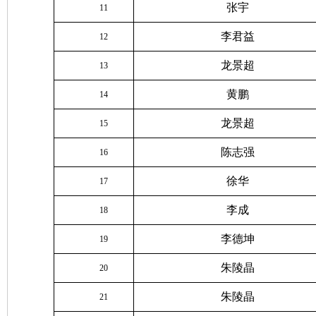
张宇
11
李君益
12
龙景超
13
黄鹏
14
龙景超
15
陈志强
16
徐华
17
李成
18
李德坤
19
朱陵晶
20
朱陵晶
21