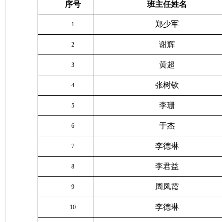
序号
班主任姓名
郑少军
1
谢辉
2
黄超
3
张树钦
4
李珊
5
于杰
6
李德琳
7
李君益
8
周凤霞
9
李德琳
10