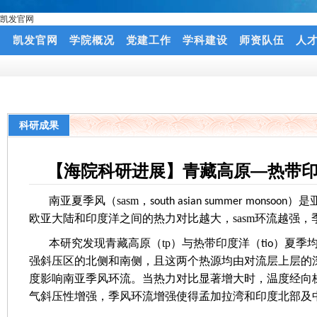
凯发官网
凯发官网
学院概况
党建工作
学科建设
师资队伍
人
科研成果
【海院科研进展】青藏高原—热带印
南亚夏季风（
sasm
，
）是
south asian summer monsoon
欧亚大陆和印度洋之间的热力对比越大，
sasm
环流越强，
本研究发现青藏高原（tp）与热带印度洋（
）夏季
tio
强斜压区的北侧和南侧，且这两个热源均由对流层上层的
度影响南亚季风环流。当热力对比显著增大时，温度经向
气斜压性增强，季风环流增强使得孟加拉湾和印度北部及