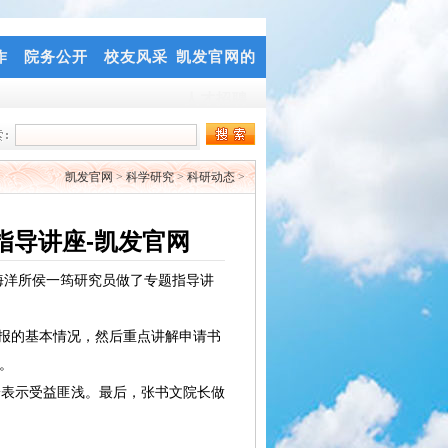
作
院务公开
校友风采
凯发官网的
人才招聘
凯发官网
>
科学研究
>
科研动态
>
指导讲座-凯发官网
海洋所侯一筠研究员做了专题指导讲
报的基本情况，然后重点讲解申请书
。
表示受益匪浅。最后，张书文院长做