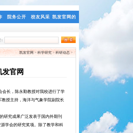
作
院务公开
校友风采
凯发官网的
人才招聘
凯发官网
>
科学研究
>
科研动态
>
凯发官网
会会长，陈永勤教授对我校进行了学
军教授主持，海洋与气象学院副院长
的研究成果广泛发表于国内外期刊
国自然资源学会的研究奖项。除了教学和科