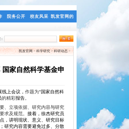
作
院务公开
校友风采
凯发官网的
人才招聘
凯发官网
>
科学研究
>
科研动态
>
 国家自然科学基金申
展线上会议，
作题为
“
国家自然科
员
的精彩
报告
。
要、立项依据、研究内容
与
研究
要求及规范。
接着，徐杰研究员
点，讲明现状、意义、研究目标
；研究内容需要避免过多、分散