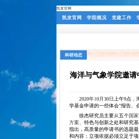
凯发官网
凯发官网
学院概况
党建工作
科研动态
海洋与气象学院邀请
2020
年
1
0
月
30
日
上
午
9
点
，
学基金申请的一些体会
”
报告
。
徐杰研究员
主要
从
五个
国家
方案
、
特色与创新之处和研究基
指出
，
高质量的申请书的
选题最
和内容；立项依据必须立足于项