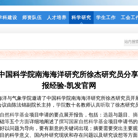
学科建设
师资队伍
人才培养
科学研究
学生工作
工会工
中国科学院南海海洋研究所徐杰研究员分享
报经验-凯发官网
海洋与气象学院邀请了中国科学院南海海洋研究所徐杰研究员
开
会议由陈法锦副院长主持，
学院
数十名教师
认真听取了
徐杰研究
自然科学基金
项目申请的要点展开报告，包括：
选题
与题目
、摘
础
等
五个
方面
详细地阐述了
撰写国家自然科学基金
项目申请书的
好以问题为导向，要有新意的关键词出现；摘要需要突出主要观
目的科学意义、国内外研究现状和存在问题以及研究设想等方面