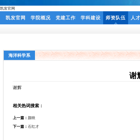
凯发官网
凯发官网
学院概况
党建工作
学科建设
师资队伍
人
海洋科学系
谢
谢辉
相关热词搜索：
上一篇：
颜映
下一篇：
石红才