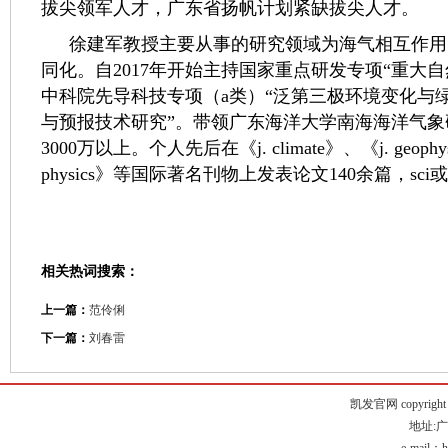
拔尖领军人才，广东省扬帆计划紧缺拔尖人才。
徐建军教授主要从事的研究领域为海气相互作用，
同化。自2017年开始主持国家重点研发专项“重大
中科院先导科技专项（a类）“泛第三极环境变化与
与预报技术研究”。带领广东海洋大学南海海洋气象
3000万以上。个人先后在《j. climate》、《j. geophys. res
physics》等国际著名刊物上发表论文140余篇，sc
相关热词搜索：
上一篇：
范伶俐
下一篇：
刘春雷
凯发官网 copyright © g
地址:广