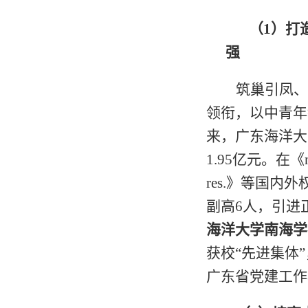
（
1
）打
强
筑巢引凤、
领衔，以中青年
来，广东海洋大
1.95
亿元。在《
res.
》等国内外
副高
6
人，引进
海洋大学南海学
获校“先进集体
广东省党建工作