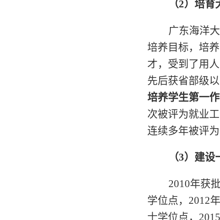
（
2
）培育
广东海洋大
培养目标，培养
才，受到了用人
先后获省部级以
培养学生第一作
次被评为就业工
连续多年被评为
（
3
）建设
2010
年获
学位点，
2012
士学位点，
201