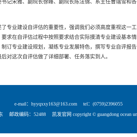
委书记宋雅、副院长徐峰、副院长陈法锦、系主任曹瑞雪和各
。
述了专业建设自评估的重要性，强调我们必须高度重视这一工
，要求在自评估过程中按照要求结合实际摸清专业建设基本情
，制订专业建设规划，凝练专业发展特色，撰写专业自评报告
最后对这次自评估做了详细部署、任务落实到人。
e-mail：
hyyqxxy163@163.com
tel：(0759)2396055
东
邮政编码：52488
凯发官网 copyright © guangdong ocean univer