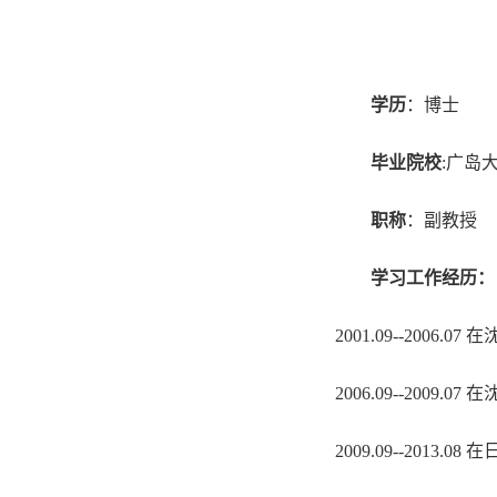
学历
：博士
毕业院校
:广岛
职称
：副教授
学习工作经历：
2001.09--200
6
.07
2006
.09--200
9
.07
200
9
.0
9
--201
3
.0
8
在