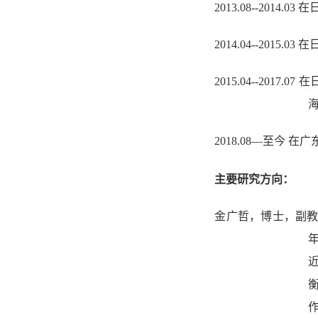
201
3
.0
8
--20
14
.0
3
在
201
4
.0
4
--201
5
.03
2015.04--2017.07
在
2018.08—
至今
在广
主要研究方向：
金广哲，博士，副