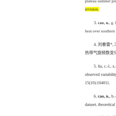
plateau summer pre
revision.
3.
cao, n.
, g.
heat over southern
4.
刘春雷
*,
热带气旋频数变
5.
liu, c.-l., x
observed variabili
15(10):104011.
6.
cao, n.
, b.
dataset.
theoretical