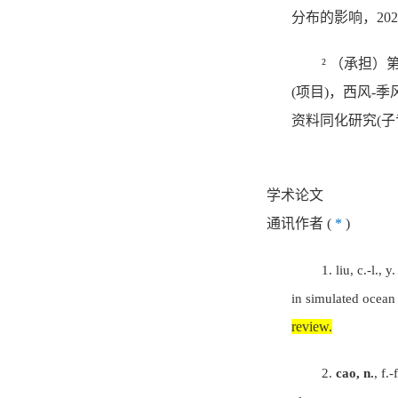
分布的影响，
20
²
（承担）
(
项目
)
，西风
-
季
资料同化研究
(
子
学术论文
通讯作者
(
*
)
1.
liu, c.-l., 
in simulated ocean 
review.
2.
cao, n.
, f.-