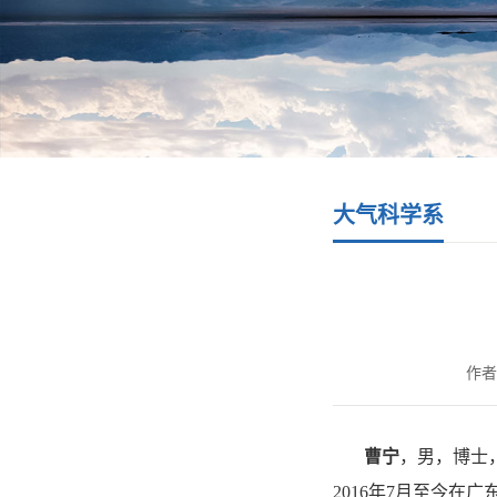
大气科学系
作者
曹宁
，男，博士
2016
年
7
月至今在广