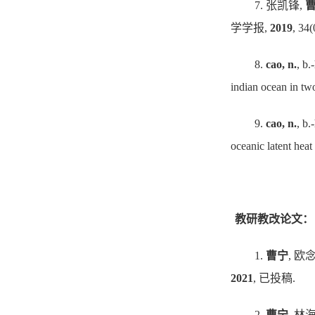
7.
张凯锋
,
学学报
,
2019
, 34
8.
cao, n.
, b.
indian ocean in tw
9.
cao, n.
, b.
oceanic latent heat
教研教改论文：
1.
曹宁
,
欧
2021
,
已投稿
.
2.
曹宁
,
林