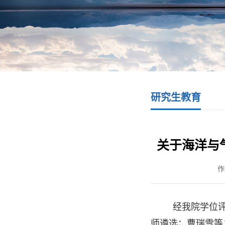
研究生教育
关于海洋与
作
经我院学位评
师遴选；曹瑞雪等