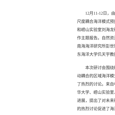
12
月
11-12
日，
尺度耦合海洋模式预
和崂山实验室刘海龙
作主题报告。自然资
南海海洋研究所彭世
东海洋大学仉天宇教
本次研讨会围绕
动耦合的区域海洋模
了热烈的讨论。来自
华大学、崂山实验室
进展，提出了对未来
的热烈讨论促进了海