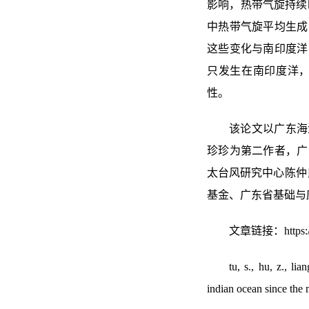
影响
，
热带气旋持续
中
热带气旋平均生成
这些变化与南印度洋
只发生在南印度洋
性。
该论文以广东海
珍珍为第二作者，广
太台风研究中心陈仲
基金、广东省基础与
文章链接：
https
tu, s., hu, z., li
indian ocean since the