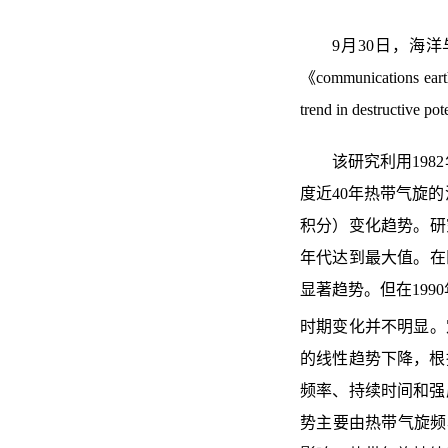
9月30日，海
《communications 
trend in destructive p
该研究
利用
1982
度近
40
年热带气旋的
积分
）变化趋势。研
年代达到最大值。在
显著趋势。但在
1990
时期
变化并不明显
。
的
线性趋势
下降，根
频率、持续时间和强
势主要由
热带气旋
频