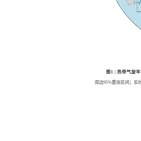
图
1
|
热带气旋年
双边95%置信区间；实