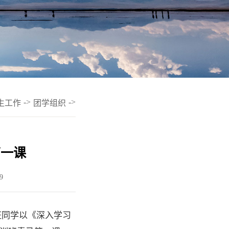
->
->
生工作
团学组织
第一课
9
班同学以《深入学习