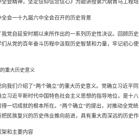
中全会精神，坚定信仰信念信心》为题讲授第六期青马工程培
中全会一十九届六中全会召开的历史背景
了我党自延安时期以来所作出的一系列历史性决议。回顾历史
学们从党的百年奋斗历程中汲取历史智慧和力量，牢记初心使
”的重大历史意义
记向我们介绍了“两个确立”的重大历史意义。党确立习近平
确立习近平新时代中国特色社会主义思想的指导地位，是十八
取得一切成就的根本所在。“两个确立”的提出，对推动全党
断把民族复兴的历史伟业推向前进，具有重大而深远的历史作
框架和主要内容