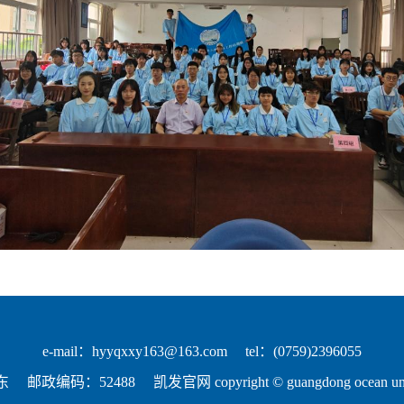
e-mail：
hyyqxxy163@163.com
tel：(0759)2396055
东
邮政编码：52488
凯发官网 copyright © guangdong ocean univer