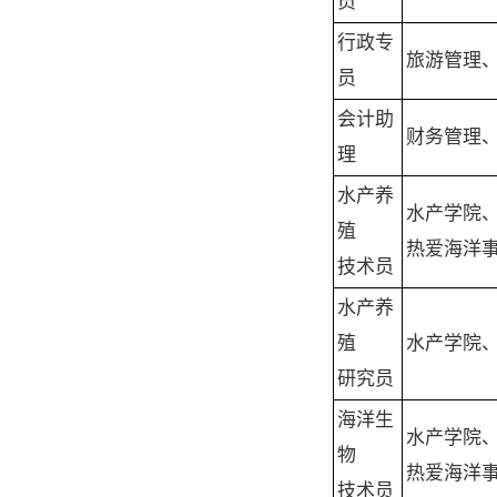
员
行政专
旅游管理
员
会计助
财务管理
理
水产养
水产学院
殖
热爱海洋
技术员
水产养
殖
水产学院
研究员
海洋生
水产学院
物
热爱海洋
技术员