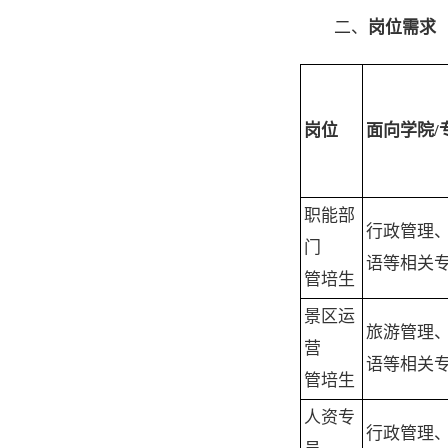
二、
岗位需求
岗位
面向学院
/
职能部
行政管理
门
语等相关
管培生
景区运
旅游管理
营
语等相关
管培生
人资专
行政管理