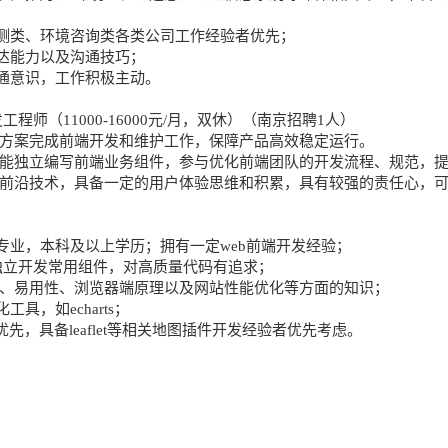
；
测类、环境咨询类各类公司工作经验者优先；
达能力以及沟通技巧；
通意识，工作积极主动。
程师（11000-16000元/月，双休）（南京招聘1人）
计方案完成前端开发和维护工作，保障产品高效稳定运行。
，能独立编写前端业务组件，参与优化前端团队的开发流程、规范，
端前沿技术，具备一定的用户体验思维和积累，具有较强的责任心，
专业，本科及以上学历；拥有一定web前端开发经验；
能独立开发常用组件，对高质量代码有追求；
 标准、易用性、浏览器端原理以及网站性能优化等方面的知识；
具，如echarts；
验优先，具备leaflet等相关地图插件开发经验者优先考虑。