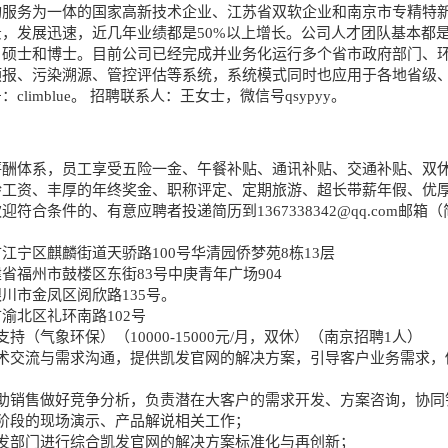
询服务为一体的国家高新技术企业、江苏省双软企业和南京市专精特
，发展迅速，近几年业绩都是50%以上增长。公司人才团队基本都
、硕士和博士。目前公司已经完成并业务化运行多个省市政府部门、
预报、污染溯源、管控评估等系统，系统模式同时也应用于各地省级
limblue。 招聘联系人：王女士，微信号qsypyy。
薪酬体系，员工享受五险一金、午餐补贴、通讯补贴、交通补贴、双
龄工资、丰厚的年终奖金、职称评定、定期旅游、超长带薪年假、优
欢迎符合条件的、有意应聘者投递简历到
1367338342@qq.com
邮箱（
江宁区麒麟街道天骄路100号华清园侨梦苑8栋13层
省福州市鼓楼区东街83号中庚青年广场904
川市金凤区阅欣路135号。
渝北区礼环南路102号
持（气象环保）（10000-15000元/月，双休）（南京招聘1人）
技术交流与需求沟通，提供凯发官网的解决方案，引导客户业务需求，
协助销售做好竞争分析，负责潜在大客户的需求开发、方案咨询，协同
阶段的现场演示、产品解说相关工作；
发部门进行综合凯发官网的解决方案标准化与再创新；