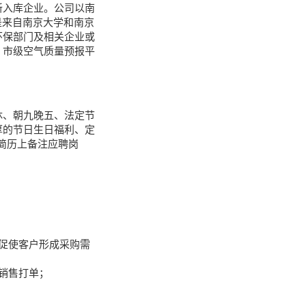
新入库企业。公司以南
是来自南京大学和南京
环保部门及相关企业或
、市级空气质量预报平
休、朝九晚五、法定节
厚的节日生日福利、定
简历上备注应聘岗
促使客户形成采购需
销售打单；