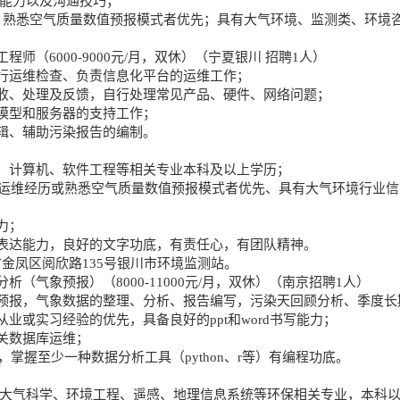
达能力以及沟通技巧；
nix环境，熟悉空气质量数值预报模式者优先；具有大气环境、监测类、环
程师（6000-9000元/月，双休）（宁夏银川 招聘1人）
行运维检查、负责信息化平台的运维工作；
收、处理及反馈，自行处理常见产品、硬件、网络问题；
模型和服务器的支持工作；
辑、辅助污染报告的编制。
、计算机、软件工程等相关专业本科及以上学历；
境，有运维经历或熟悉空气质量数值预报模式者优先、具有大气环境行业
力；
表达能力，良好的文字功底，有责任心，有团队精神。
金凤区阅欣路135号银川市环境监测站。
析（气象预报）（8000-11000元/月，双休）（南京招聘1人）
量预报，气象数据的整理、分析、报告编写，污染天回顾分析、季度长
从业或实习经验的优先，具备良好的ppt和word书写能力；
关数据库运维；
基础，掌握至少一种数据分析工具（python、r等）有编程功底。
、大气科学、环境工程、遥感、地理信息系统等环保相关专业，本科