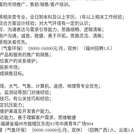
案的市场推广、售前/销售/客户培训。
等相关类专业，全日制本科及以上学历，1年以上相关工作经验；
综合方案设计经验；对大气环境有一定的认识；
写、沟通表达与需求引导能力，思路顺畅、逻辑清晰；
用户沟通，诚恳、稳健、勇于开拓，思路灵活、清晰；
景相关者优先。
气象环保）（8000-16000元/月，双休）（福州招聘1人）
司产品和服务的推广和销售；
单位客户的关系维护；
开拓新市场；
完成销售目标。
环境、大气、气象、计算机、遥感、地理等专业优先；
局、监测站等部门对接经验；
和技巧，有公关技巧和经验；
一定抗压能力；
有维护渠道及开发客户能力。
表达能力，善于理解客户需求，思维敏捷
福建省福州市鼓楼区东街83号中庚青年广场904
理（气象环保）（8000-16000元/月，双休）（招聘广西1人、云南1