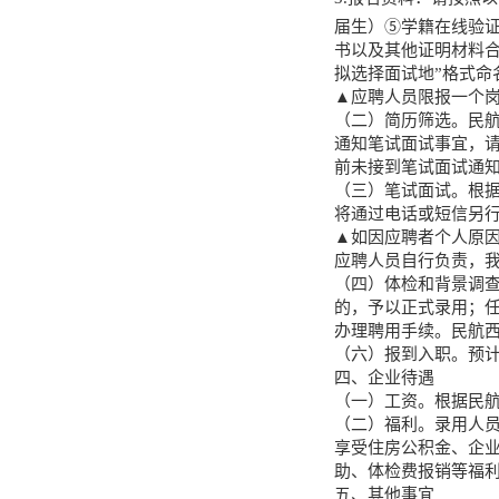
届生）⑤学籍在线验
书以及其他证明材料合
拟选择面试地”格式命
▲应聘人员限报一个
（二）简历筛选。民
通知笔试面试事宜，请应
前未接到笔试面试通
（三）笔试面试。根
将通过电话或短信另
▲如因应聘者个人原
应聘人员自行负责，
（四）体检和背景调
的，予以正式录用；
办理聘用手续。民航
（六）报到入职。预计
四、企业待遇
（一）工资。根据民
（二）福利。录用人
享受住房公积金、企
助、体检费报销等福
五、其他事宜