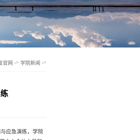
->
->
发官网
学院新闻
演练
训与应急演练，学院