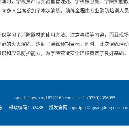
次演习，学校资产与实验室管理处、学校保卫处、学院实验教
计30多人出席参加了本次演练。演练全程由专业消防培训人
不仅学习了消防器材的使用方法、注意事项等内容，而且现场
规范的灭火演练，达到了演练预期目标。同时，此次演练活动
意识和应急防护能力，为学院营造安全环境奠定了良好基础。
e-mail：
hyyqxxy163@163.com
tel：(0759)2396055
东
邮政编码：52488
凯发官网 copyright © guangdong ocean univer