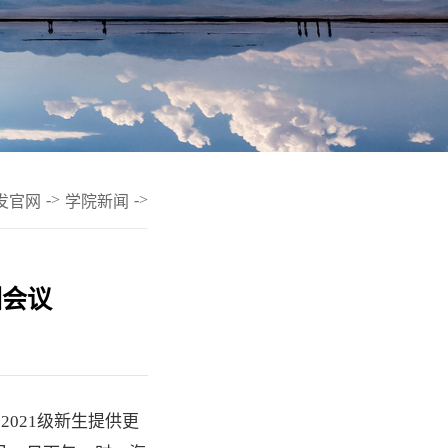
->
->
发官网
学院新闻
训会议
021级新生提供更