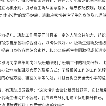
本礼仪规范，待人接物谦逊有礼，并在力所能及的范围内积极
的立场和原则，引导新生听从国家指挥，遵守校纪校规，规范
身体 心理”的双重健康，班助应密切关注学生的身体及心理
能力提升。班助工作需要同时具备一定的人际交往能力、组织
锻炼自身各项综合能力，以确保做好2021级新生迎新及班
提高自身各方面综合素养，和2021级新生共同取得成长进
徐雅清同学详细地向21级班助说明了班助工作的相关细节，
的办公地点和凯发官网的联系方式；了解相关工作的工作流程
们的心理方面、寝室关系等问题；并且要树立安全无小事的意
后，有班助成员表示：“这次培训会议让我感触颇深，它让我
一名新生班助并不容易，我应该充分利用这个假期提升自己，
，为老师管理班级工作贡献自身的力量”。