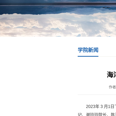
学院新闻
海
作者
2023
年
3
月
1
日
记、谢玲玲院长、陈