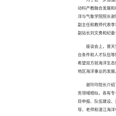
动科产教融合发展和
洋与气象学院院长谢
副主任和
教师代表
李
副站长刘文勇和纪委
座谈会上，
曾天
台
条件和人才队伍
等
希望双方就
海洋
生态
地区
海洋
事业
的发展
谢玲玲院长介绍
务领域相似
，
各有专
目申报、队伍建设、
导、老师
和湛江海洋