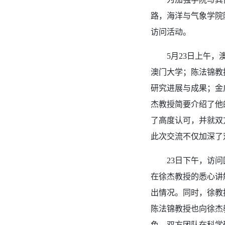
路，海洋与气象学院
访问活动。
5月23日上午，
澳门大学；陈法锦教
研究进展与成果；金
杰教授简要介绍了他
了高度认可，并
就双
此次交流不仅加深了
23日下午
，访问
在徐杰教授的悉心讲
出情况。同时，徐教
陈法锦教授也向徐杰
色。双方团队在科学