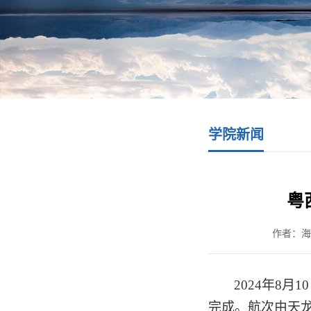
学院新闻
粤
作者：海
2024
年
8
月
10
完成。航次由天