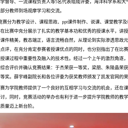
学督导、一流课程负责人等5名代表组成评委，海洋科学系和大
院部分教师到场观摩学习和交流。
竞赛分为教学设计、课程思政、ppt课件制作、说课、课堂教学
，在比赛中充分展示了扎实的教学基本功和优秀的授课水平，讲
，课件精美，教态端正，语言流畅自然，从理论到实际渗透思政
的点评，在充分肯定参赛者授课优点的同时，也分别指出了在比
在授课过程中重要性及融入的技术性。经过一个上午的激烈角逐
行综合评价并确认竞赛结果：于杰荣获一等奖，梁朋、朱陵晶荣
三等奖。薛宇峰副院长和各位评委为获奖教师颁发了凯发官网的
赛为学院教师提供了一个良好的互相学习与交流的机会，还在课
探讨，同时，竞赛活动的举办也有利于进一步提升学院教师的教
学质量迈上新台阶。