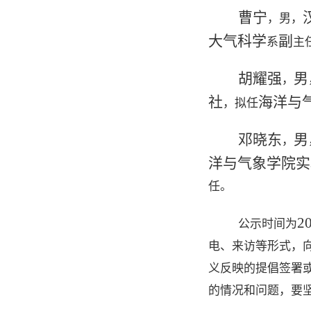
曹宁
，男，
大气科学
副
系
主
胡耀强
男
，
社
海洋与
，拟任
邓晓东
男
，
洋与气象学院实
任。
2
公示时间为
电、来访等形式，
义反映的提倡签署
的情况和问题，要