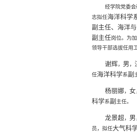
经学院党委会
海洋科学
志拟任
副主任、
海洋与
副主任
岗位。为加
领导干部选拔任用
谢辉
男
，
，
海洋科学
副
任
系
杨丽娜
女
，
科学
副
系
主任。
龙景超
男
，
大气科
员，拟任