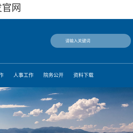
发官网
作
人事工作
院务公开
资料下载