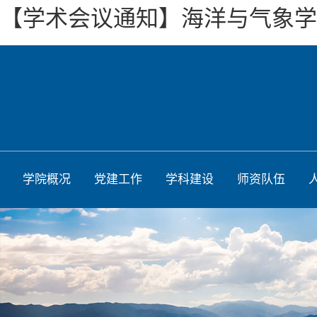
【学术会议通知】海洋与气象学院“
学院概况
党建工作
学科建设
师资队伍