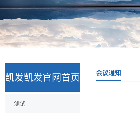
会议通知
凯发凯发官网首页
测试