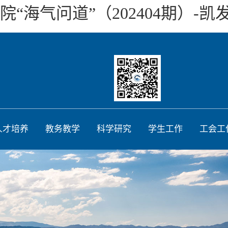
海气问道”（202404期）-凯
人才培养
教务教学
科学研究
学生工作
工会工