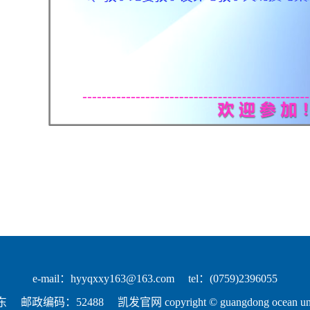
e-mail：
hyyqxxy163@163.com
tel：(0759)2396055
东
邮政编码：52488
凯发官网 copyright © guangdong ocean univer