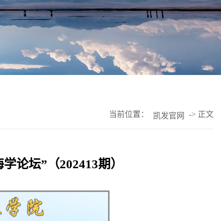
当前位置：
-> 正文
凯发官网
论坛”（202413期）