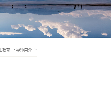
->
->
生教育
导师简介