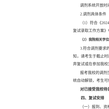
调剂系统开放时
2.调剂具体条件
（
1）符合《
202
复试录取工作方案》
（
2）
我院
相关
学位
3.符合调剂要
知，请考生于截止时
弃复试或在参加我校
报考我校的调剂
统自动解锁，考生可
对已接受我校待
四
、复试安排
（一）
报到
、资