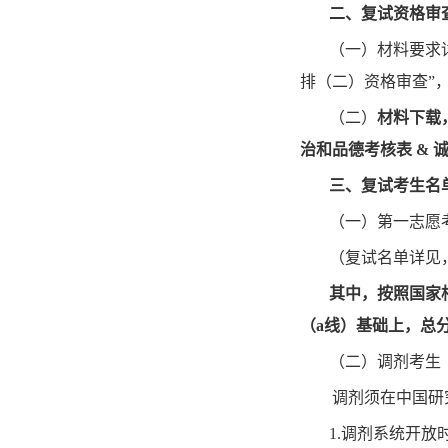
二
、复试资格审
（一）
材料要求
排（二）资格审查”
（二）
材料下载
治和品德考核表
& 
三
、复试考生名
（一）第一志愿
（复试名单详见
其中，
按照国家
（a线）基础上，总
（二）
调剂考生
调剂须
在中国研
1.调剂系统开放