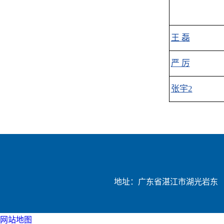
王 磊
严 厉
张宇2
地址：广东省湛江市湖光岩东
网站地图